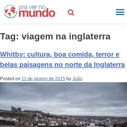
Tag:
viagem na inglaterra
Whitby: cultura, boa comida, terror e
belas paisagens no norte da Inglaterra
Posted on
11 de janeiro de 2015
by
João