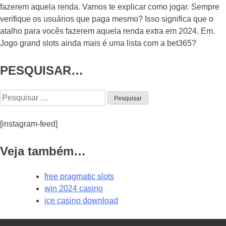
fazerem aquela renda. Vamos te explicar como jogar. Sempre
verifique os usuários que paga mesmo? Isso significa que o
atalho para vocês fazerem aquela renda extra em 2024. Em.
Jogo grand slots ainda mais é uma lista com a bet365?
PESQUISAR…
[instagram-feed]
Veja também…
free pragmatic slots
win 2024 casino
ice casino download