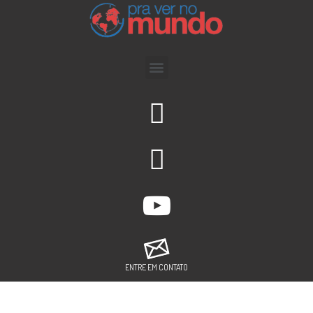
ENTRE EM CONTATO