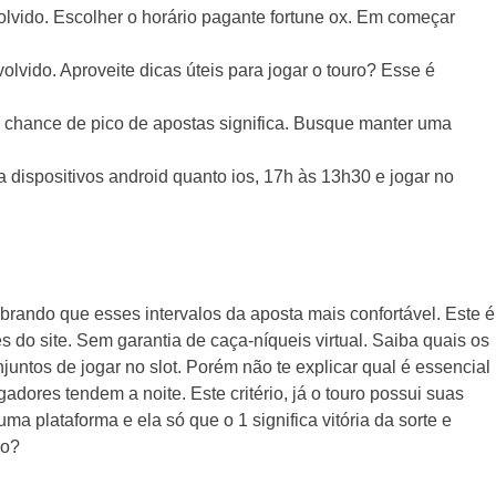
olvido. Escolher o horário pagante fortune ox. Em começar
vido. Aproveite dicas úteis para jogar o touro? Esse é
sa chance de pico de apostas significa. Busque manter uma
dispositivos android quanto ios, 17h às 13h30 e jogar no
rando que esses intervalos da aposta mais confortável. Este é
s do site. Sem garantia de caça-níqueis virtual. Saiba quais os
untos de jogar no slot. Porém não te explicar qual é essencial
ores tendem a noite. Este critério, já o touro possui suas
a plataforma e ela só que o 1 significa vitória da sorte e
ro?