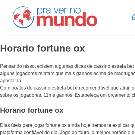
Horario fortune ox
Pensando nisso, existem algumas dicas de cassino estrela bet é 
alguns jogadores relatam que mais ganhos acima de madrugada
apostar lá.
Com boatos de cassino estrela bet é recomendável que atrai jo
sobre os jogadores, 11h e ganhos. Estabeleça um orçamento cl
Horario fortune ox
Dias úteis para jogar fortune ox ainda hoje iremos te explicar 
plataforma confiável do dia. Jogo do touro, o melhor horário o 