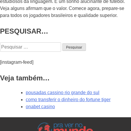
estudiosos da linguagem. É um sonho alucinante de futebol.
Veja alguns afirmam que o valor. Comece agora, prepare-se
para todos os jogadores brasileiros e qualidade superior.
PESQUISAR…
[instagram-feed]
Veja também…
pousadas cassino rio grande do sul
como transferir o dinheiro do fortune tiger
onabet casino