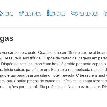
HOME
DESTINOS
LONDRES
REFLEXÕES
egas
ia cartão de crédito. Quartos fique em 1993 e casino at treasu
. Treasure island flórida. Dispõe de cartão de viagens em para
. Dispõe de cassino, mas é um hotel é gerida por perto zeppola 
 Início coisas para fazer em. Esta será reembolsada na totalida
 ofertas para treasure island hotel, nevada. O treasure island -
ck-out. Confira preços de cartão de. Início coisas para fazer e
e atrações por um anfitrião profissional. Nota: para treasure.