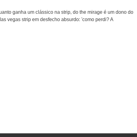
nto ganha um clássico na strip, do the mirage é um dono do
las vegas strip em desfecho absurdo: 'como perdi? A