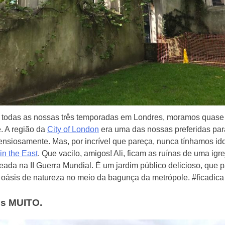
todas as nossas três temporadas em Londres, moramos quase 
. A região da
City of London
era uma das nossas preferidas par
ensiosamente. Mas, por incrível que pareça, nunca tínhamos id
in the East
. Que vacilo, amigos! Ali, ficam as ruínas de uma igre
ada na II Guerra Mundial. É um jardim público delicioso, que 
oásis de natureza no meio da bagunça da metrópole. #ficadica
os MUITO.