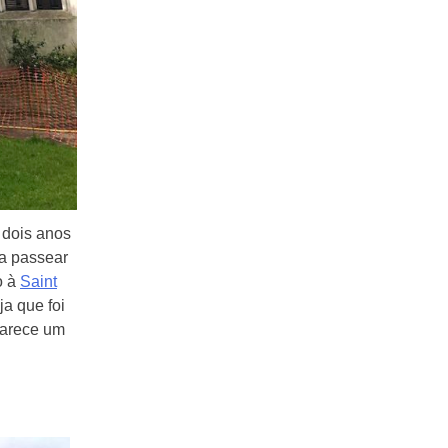
dois anos
a passear
o à
Saint
ja que foi
parece um