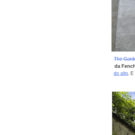
The Garde
da Fench
do alto
. E