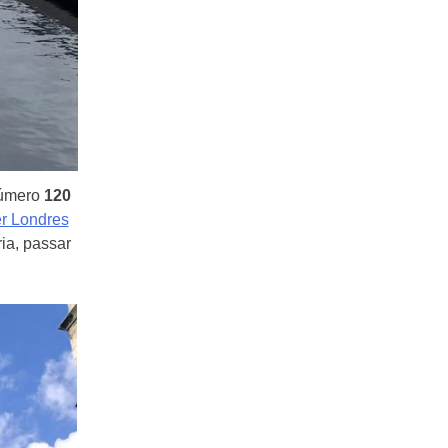
número
120
er Londres
ria, passar