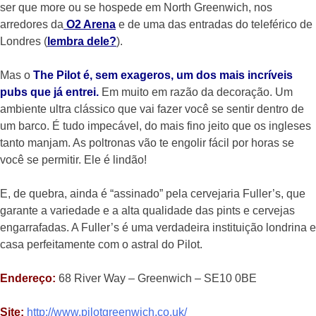
ser que more ou se hospede em North Greenwich, nos
arredores da
O2 Arena
e de uma das entradas do teleférico de
Londres (
lembra dele?
).
Mas o
The Pilot é, sem exageros, um dos mais incríveis
pubs que já entrei.
Em muito em razão da decoração. Um
ambiente ultra clássico que vai fazer você se sentir dentro de
um barco. É tudo impecável, do mais fino jeito que os ingleses
tanto manjam. As poltronas vão te engolir fácil por horas se
você se permitir. Ele é lindão!
E, de quebra, ainda é “assinado” pela cervejaria Fuller’s, que
garante a variedade e a alta qualidade das pints e cervejas
engarrafadas. A Fuller’s é uma verdadeira instituição londrina e
casa perfeitamente com o astral do Pilot.
Endereço:
68 River Way – Greenwich – SE10 0BE
Site:
http://www.pilotgreenwich.co.uk/