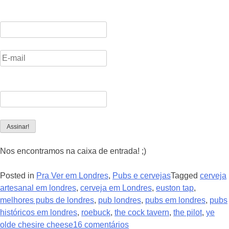
Nos encontramos na caixa de entrada! ;)
Posted in
Pra Ver em Londres
,
Pubs e cervejas
Tagged
cerveja
artesanal em londres
,
cerveja em Londres
,
euston tap
,
melhores pubs de londres
,
pub londres
,
pubs em londres
,
pubs
históricos em londres
,
roebuck
,
the cock tavern
,
the pilot
,
ye
olde chesire cheese
16 comentários