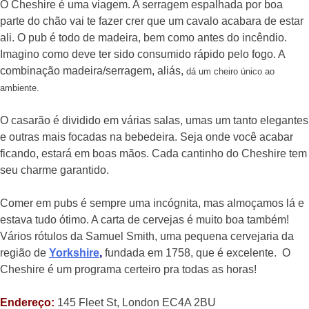
O Cheshire é uma viagem. A serragem espalhada por boa
parte do chão vai te fazer crer que um cavalo acabara de estar
ali. O pub é todo de madeira, bem como antes do incêndio.
Imagino como deve ter sido consumido rápido pelo fogo. A
combinação madeira/serragem, aliás,
dá um cheiro único ao
ambiente.
O casarão é dividido em várias salas, umas um tanto elegantes
e outras mais focadas na bebedeira. Seja onde você acabar
ficando, estará em boas mãos. Cada cantinho do Cheshire tem
seu charme garantido.
Comer em pubs é sempre uma incógnita, mas almoçamos lá e
estava tudo ótimo. A carta de cervejas é muito boa também!
Vários rótulos da Samuel Smith, uma pequena cervejaria da
região de
Yorkshire
,
fundada em 1758, que é excelente. O
Cheshire é um programa certeiro pra todas as horas!
Endereço:
145 Fleet St, London EC4A 2BU