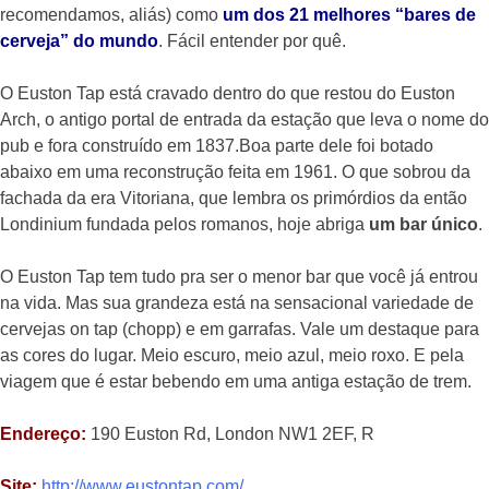
recomendamos, aliás) como
um dos 21 melhores “bares de
cerveja” do mundo
. Fácil entender por quê.
O Euston Tap está cravado dentro do que restou do Euston
Arch, o antigo portal de entrada da estação que leva o nome do
pub e fora construído em 1837.Boa parte dele foi botado
abaixo em uma reconstrução feita em 1961. O que sobrou da
fachada da era Vitoriana, que lembra os primórdios da então
Londinium fundada pelos romanos, hoje abriga
um bar único
.
O Euston Tap tem tudo pra ser o menor bar que você já entrou
na vida. Mas sua grandeza está na sensacional variedade de
cervejas on tap (chopp) e em garrafas. Vale um destaque para
as cores do lugar. Meio escuro, meio azul, meio roxo. E pela
viagem que é estar bebendo em uma antiga estação de trem.
Endereço:
190 Euston Rd, London NW1 2EF, R
Site:
http://www.eustontap.com/