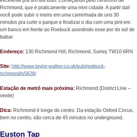
excelente pra um dia todo. Começando pelo centrinho de
Richmond, que é praticamente uma mini cidade. A partir dali
você pode subir o morro em uma caminhada de uns 30
minutos pra curtir o parque e finalizar o dia com uma pint em
um banco em frente ao Roebuck assistindo esse por do sol de
babar.
Endereço:
130 Richmond Hill, Richmond, Surrey TW10 6RN
Site:
http://www.taylor-walker.co.uk/pub/roebuck-
richmond/s5628/
Estação de metrô mais próxima:
Richmond (District Line –
verde)
Dica
:
Richmond é longe do centro. Da estação Oxford Circus,
bem no centro, são cerca de 45 minutos no underground.
Euston Tap