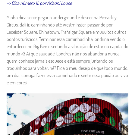
–> Dica número 11, por Ariadni Loose
Minha dica seria: pegar o underground e descer na Piccadilly
Circus, dali ir, caminhando até Westminster, passando por
Leceister Square, Chinatown, Trafalgar Square e muuuitos outros
pontos turísticos. Terminar essa caminhadinha londrina vendo o
entardecer no Big Ben e sentindo a vibração de estar na capital do
mundo <3 Ai que saudade! Londres não nos abandona nunca,
quem conhece jamais esquece e está sempre juntando os
troquinhos para voltar, né? Fica o meu desejo de que todo mundo,
um dia, consiga fazer essa caminhada e sentir essa paixão ao vivo
e em cores!