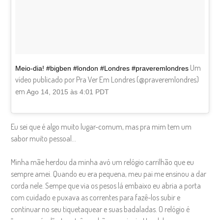
Um
Meio-dia! #bigben #london #Londres #praveremlondres
vídeo publicado por Pra Ver Em Londres (@praveremlondres)
em
Ago 14, 2015 às 4:01 PDT
Eu sei que é algo muito lugar-comum, mas pra mim tem um
sabor muito pessoal…
Minha mãe herdou da minha avó um relógio carrilhão que eu
sempre amei. Quando eu era pequena, meu pai me ensinou a dar
corda nele. Sempe que via os pesos lá embaixo eu abria a porta
com cuidado e puxava as correntes para fazê-los subir e
continuar no seu tiquetaquear e suas badaladas.
O relógio é