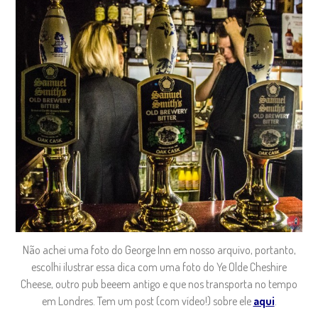
Não achei uma foto do George Inn em nosso arquivo, portanto,
escolhi ilustrar essa dica com uma foto do Ye Olde Cheshire
Cheese, outro pub beeem antigo e que nos transporta no tempo
em Londres. Tem um post (com vídeo!) sobre ele
aqui
.