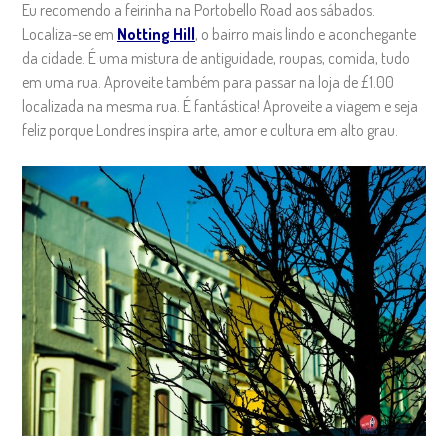
Eu recomendo a feirinha na Portobello Road aos sábados.
Localiza-se em
Notting Hill
, o bairro mais lindo e aconchegante
da cidade. É uma mistura de antiguidade, roupas, comida, tudo
em uma rua. Aproveite também para passar na loja de £1.00
localizada na mesma rua. É fantástica! Aproveite a viagem e seja
feliz porque Londres inspira arte, amor e cultura em alto grau.