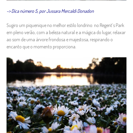
–> Dica número 5, por Jussara Mercaldi Donadon
Sugiro um piquenique no melhor estilo londrino: no Regent’s Park
em pleno verão, com a beleza natural e a mágica do lugar, relaxar
ao som de uma árvore frondosa e majestosa, respirando o
encanto que o momento proporciona.