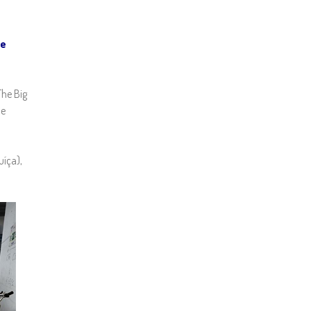
de
The Big
ue
uíça),