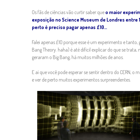
Os fãs de ciências vão curtir saber que
o maior experim
exposição no Science Museum de Londres entre 13
perto é preciso pagar apenas £10…
Falei apenas £10 porque esse é um experimento e tanto, 
Bang Theory. haha) é até difícil explicar do que se trat
geraram o Big Bang, há muitos milhões de anos.
E aí que você pode esperar se sentir dentro do CERN, o m
e ver de perto muitos experimentos surpreendentes.