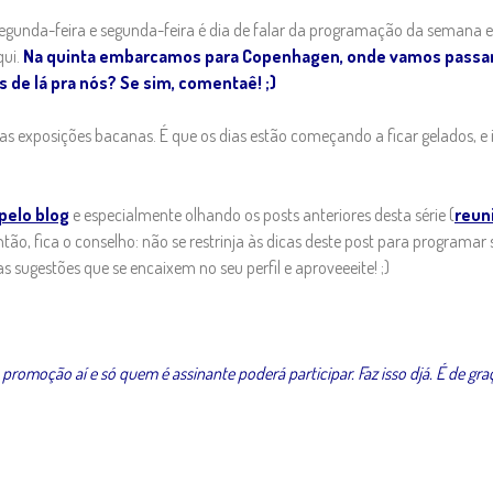
é segunda-feira e segunda-feira é dia de falar da programação da semana
qui.
Na quinta embarcamos para Copenhagen, onde vamos passar
 de lá pra nós? Se sim, comentaê! ;)
 exposições bacanas. É que os dias estão começando a ficar gelados, e i
)
pelo blog
e especialmente olhando os posts anteriores desta série (
reun
tão, fica o conselho: não se restrinja às dicas deste post para programar
sugestões que se encaixem no seu perfil e aproveeeite! ;)
promoção aí e só quem é assinante poderá participar. Faz isso djá. É de gra