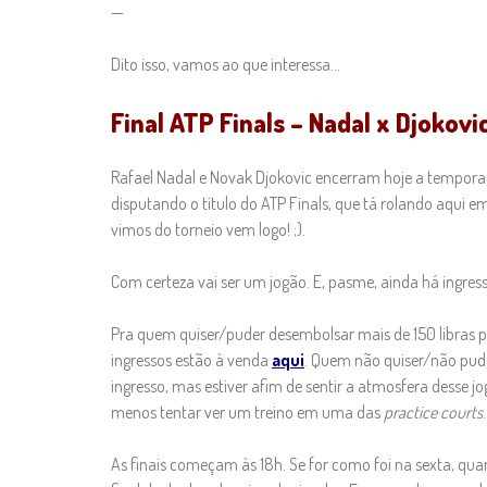
—
Dito isso, vamos ao que interessa…
Final ATP Finals – Nadal x Djokovi
Rafael Nadal e Novak Djokovic encerram hoje a temporad
disputando o título do ATP Finals, que tá rolando aqui e
vimos do torneio vem logo! ;).
Com certeza vai ser um jogão. E, pasme, ainda há ingress
Pra quem quiser/puder desembolsar mais de 150 libras p
ingressos estão à venda
aqui
. Quem não quiser/não pud
ingresso, mas estiver afim de sentir a atmosfera desse jo
menos tentar ver um treino em uma das
practice courts
As finais começam às 18h. Se for como foi na sexta, qua