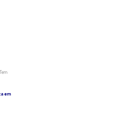
 Tem
ica em