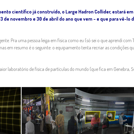
ento científico já construído, o Large Hadron Collider, estará em
 de novembro e 30 de abril do ano que vem – e que para vê-lo 
gente. Pra uma pessoa leiga em física como eu (só sei o que aprendi com 
a, mas em resumo é o seguinte: o equipamento tenta recriar as condições q
aior laboratório de física de partículas do mundo (que fica em Genebra, S