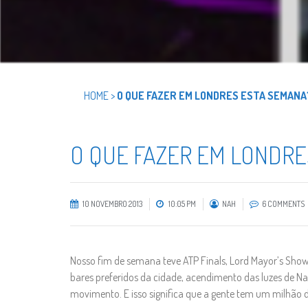
HOME
>
O QUE FAZER EM LONDRES ESTA SEMANA? 
O QUE FAZER EM LONDRES 
10 NOVEMBRO 2013
10:05 PM
NAH
6 COMMENTS
Nosso fim de semana teve ATP Finals, Lord Mayor’s Sho
bares preferidos da cidade, acendimento das luzes de Nat
movimento. E isso significa que a gente tem um milhão d