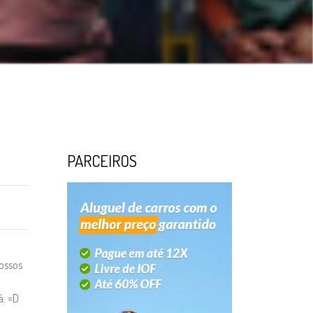
PARCEIROS
ossos
á. =D