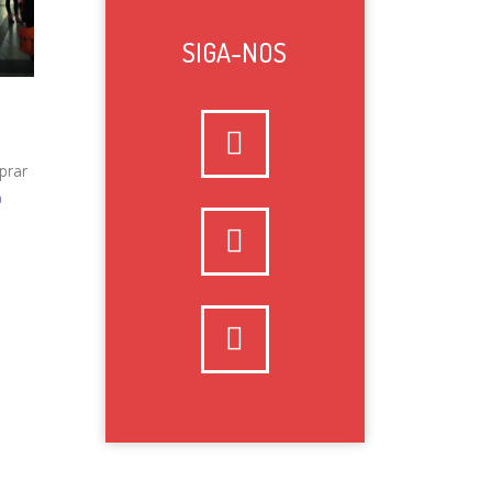
SIGA-NOS
prar
a