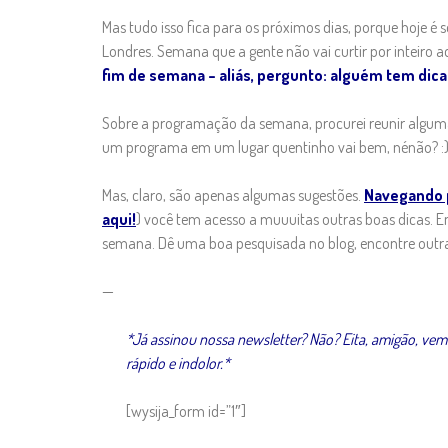
Mas tudo isso fica para os próximos dias, porque hoje 
Londres. Semana que a gente não vai curtir por inteiro a
fim de semana – aliás, pergunto: alguém tem dicas
Sobre a programação da semana, procurei reunir algumas
um programa em um lugar quentinho vai bem, nénão? :
Mas, claro, são apenas algumas sugestões.
Navegando 
aqui!
) você tem acesso a muuuitas outras boas dicas. En
semana. Dê uma boa pesquisada no blog, encontre outras 
—
*Já assinou nossa newsletter? Não? Eita, amigão, vem 
rápido e indolor.*
[wysija_form id=”1″]