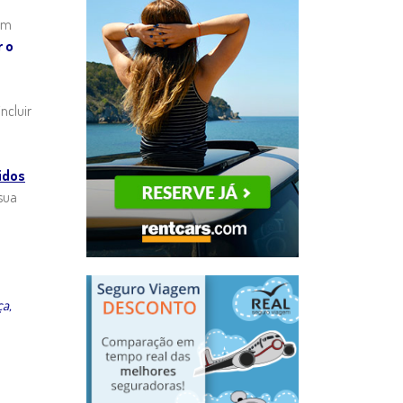
 em
 o
ncluir
idos
 sua
ça,