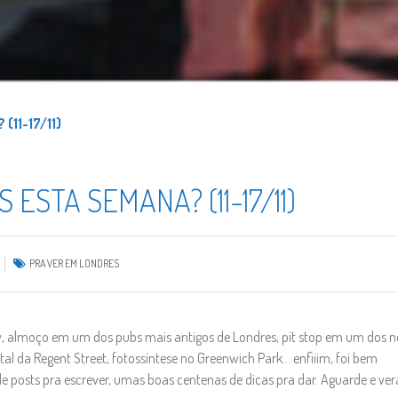
(11-17/11)
ESTA SEMANA? (11-17/11)
PRA VER EM LONDRES
w, almoço em um dos pubs mais antigos de Londres, pit stop em um dos n
al da Regent Street, fotossíntese no Greenwich Park… enfiiim, foi bem
e posts pra escrever, umas boas centenas de dicas pra dar. Aguarde e ver