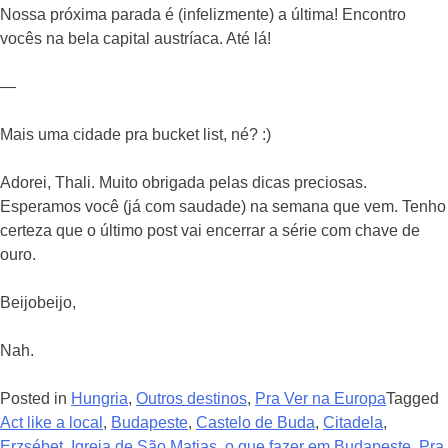
Nossa próxima parada é (infelizmente) a última! Encontro
vocês na bela capital austríaca. Até lá!
—
Mais uma cidade pra bucket list, né? :)
Adorei, Thali. Muito obrigada pelas dicas preciosas.
Esperamos você (já com saudade) na semana que vem. Tenho
certeza que o último post vai encerrar a série com chave de
ouro.
Beijobeijo,
Nah.
Posted in
Hungria
,
Outros destinos
,
Pra Ver na Europa
Tagged
Act like a local
,
Budapeste
,
Castelo de Buda
,
Citadela
,
Erzsébet
,
Igreja de São Matias
,
o que fazer em Budapeste
,
Pra