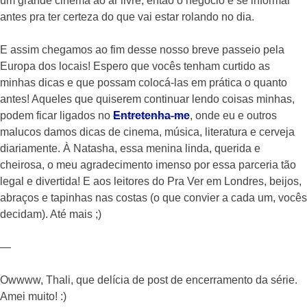
um grande cinema ao ar livre, então o negócio é se informar
antes pra ter certeza do que vai estar rolando no dia.
E assim chegamos ao fim desse nosso breve passeio pela
Europa dos locais! Espero que vocês tenham curtido as
minhas dicas e que possam colocá-las em prática o quanto
antes! Aqueles que quiserem continuar lendo coisas minhas,
podem ficar ligados no
Entretenha-me
, onde eu e outros
malucos damos dicas de cinema, música, literatura e cerveja
diariamente. À Natasha, essa menina linda, querida e
cheirosa, o meu agradecimento imenso por essa parceria tão
legal e divertida! E aos leitores do Pra Ver em Londres, beijos,
abraços e tapinhas nas costas (o que convier a cada um, vocês
decidam). Até mais ;)
—
Owwww, Thali, que delícia de post de encerramento da série.
Amei muito! :)