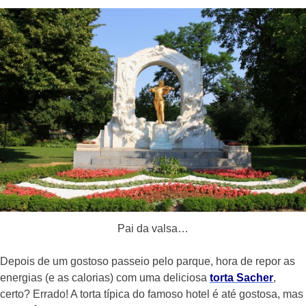
Pai da valsa…
Depois de um gostoso passeio pelo parque, hora de repor as
energias (e as calorias) com uma deliciosa
torta Sacher
,
certo? Errado! A torta típica do famoso hotel é até gostosa, mas