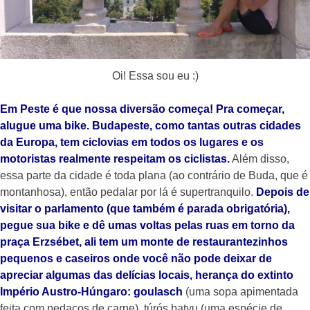
Oi! Essa sou eu :)
Em Peste é que nossa diversão começa! Pra começar,
alugue uma bike. Budapeste, como tantas outras cidades
da Europa, tem ciclovias em todos os lugares e os
motoristas realmente respeitam os ciclistas.
Além disso,
essa parte da cidade é toda plana (ao contrário de Buda, que é
montanhosa), então pedalar por lá é supertranquilo.
Depois de
visitar o parlamento (que também é parada obrigatória),
pegue sua bike e dê umas voltas pelas ruas em torno da
praça Erzsébet, ali tem um monte de restaurantezinhos
pequenos e caseiros onde você não pode deixar de
apreciar algumas das delícias locais, herança do extinto
Império Austro-Húngaro: goulasch
(uma sopa apimentada
feita com pedaços de carne), túrós batyu (uma espécie de