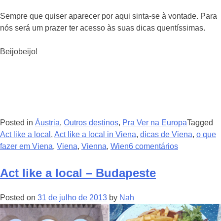
Sempre que quiser aparecer por aqui sinta-se à vontade. Para
nós será um prazer ter acesso às suas dicas quentíssimas.
Beijobeijo!
Posted in
Áustria
,
Outros destinos
,
Pra Ver na Europa
Tagged
Act like a local
,
Act like a local in Viena
,
dicas de Viena
,
o que
fazer em Viena
,
Viena
,
Vienna
,
Wien
6 comentários
Act like a local – Budapeste
Posted on
31 de julho de 2013
by
Nah