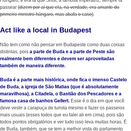
Húngaro, e era lá que Sissi, a famosa imperatriz, sempre ia
passear
(dizem por aí que ela, na verdade, era amante do
primeiro ministro húngaro, mas abafa o caso)
.
Act like a local in Budapest
Não tem como não pensar em Budapeste como duas coisas
distintas, pois
a parte de Buda e a parte de Peste são
realmente bem diferentes e devem ser aproveitadas
também de maneira diferente.
Buda é a parte mais histórica, onde fica o imenso Castelo
de Buda, a igreja de São Matias (que é absolutamente
maravilhosa), a Citadela, o Bastião dos Pescadores e a
famosa casa de banhos Gellert.
Esse é o dia em que você
deve vestir a carapuça de turista mesmo e fazer os passeios
mais usuais (esses todos que eu falei ali em cima), pois são
todos pontos obrigatórios e ver tudo isso leva muitas horas. É
de Buda, também, que se tem a melhor vista do parlamento