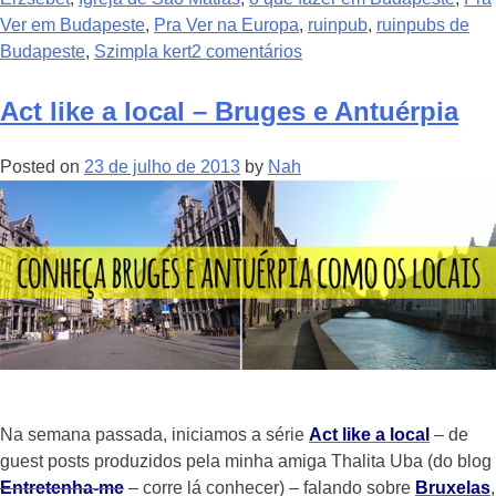
Ver em Budapeste
,
Pra Ver na Europa
,
ruinpub
,
ruinpubs de
Budapeste
,
Szimpla kert
2 comentários
Act like a local – Bruges e Antuérpia
Posted on
23 de julho de 2013
by
Nah
Na semana passada, iniciamos a série
Act like a local
– de
guest posts produzidos pela minha amiga Thalita Uba (do blog
Entretenha-me
– corre lá conhecer) – falando sobre
Bruxelas
,