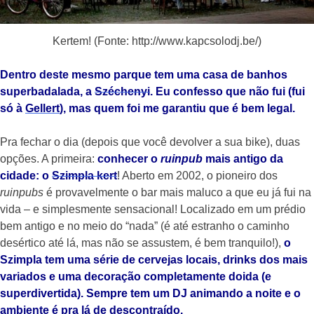
Kertem! (Fonte: http://www.kapcsolodj.be/)
Dentro deste mesmo parque tem uma casa de banhos
superbadalada, a
Széchenyi
. Eu confesso que não fui (fui
só à
Gellert
), mas quem foi me garantiu que é bem legal.
Pra fechar o dia (depois que você devolver a sua bike), duas
opções. A primeira:
conhecer o
ruinpub
mais antigo da
cidade: o
Szimpla kert
! Aberto em 2002, o pioneiro dos
ruinpubs
é provavelmente o bar mais maluco a que eu já fui na
vida – e simplesmente sensacional! Localizado em um prédio
bem antigo e no meio do “nada” (é até estranho o caminho
desértico até lá, mas não se assustem, é bem tranquilo!),
o
Szimpla tem uma série de cervejas locais, drinks dos mais
variados e uma decoração completamente doida (e
superdivertida). Sempre tem um DJ animando a noite e o
ambiente é pra lá de descontraído.