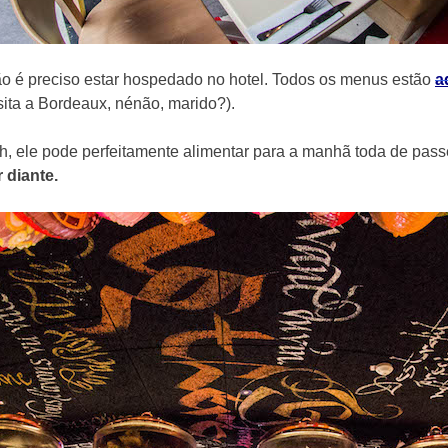
ão é preciso estar hospedado no hotel. Todos os menus estão
a
sita a Bordeaux, nénão, marido?).
1h, ele pode perfeitamente alimentar para a manhã toda de pas
 diante.