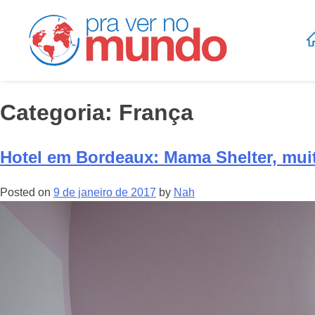
Categoria:
França
Hotel em Bordeaux: Mama Shelter, mui
Posted on
9 de janeiro de 2017
by
Nah