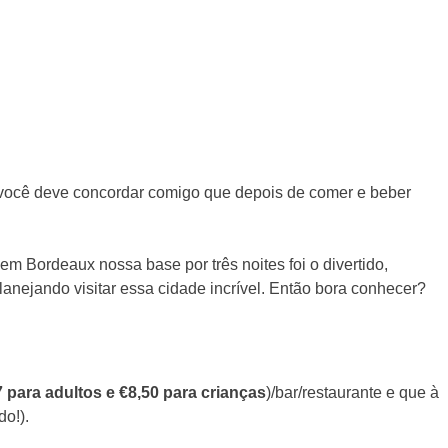
 E você deve concordar comigo que depois de comer e beber
 em Bordeaux nossa base por três noites foi o divertido,
lanejando visitar essa cidade incrível. Então bora conhecer?
 para adultos e €8,50 para crianças
)/bar/restaurante e que à
do!).