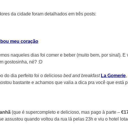
ores da cidade foram detalhados em três posts:
roubou meu coração
izemos naqueles dias foi comer e beber (muito bem, por sinal).
m gostosinha, né? :D
 do dia perfeito foi o delicioso
bed and breakfast
La Gomerie
,
gostou bastante e achamos que valia a dica pra você que está p
manhã
(que é supercompleto e delicioso, mas pago à parte –
€17
se assustou quando voltou da rua lá pelas 23h e viu o hotel lota