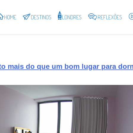
HOME
DESTINOS
LONDRES
REFLEXÕES
to mais do que um bom lugar para dor