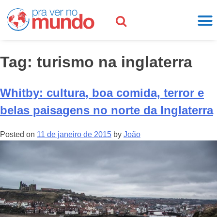
Tag:
turismo na inglaterra
Whitby: cultura, boa comida, terror e
belas paisagens no norte da Inglaterra
Posted on
11 de janeiro de 2015
by
João