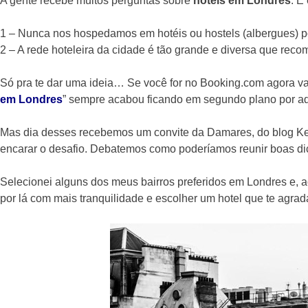
A gente recebe muitos perguntas sobre
hotéis em Londres
. E
1 – Nunca nos hospedamos em hotéis ou hostels (albergues) po
2 – A rede hoteleira da cidade é tão grande e diversa que rec
Só pra te dar uma ideia… Se você for no Booking.com agora vai e
em Londres
” sempre acabou ficando em segundo plano por aq
Mas dia desses recebemos um convite da Damares, do blog K
encarar o desafio. Debatemos como poderíamos reunir boas dic
Selecionei alguns dos meus bairros preferidos em Londres e, a
por lá com mais tranquilidade e escolher um hotel que te agrad