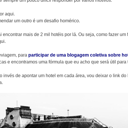
 é sempre um pouco difícil responder por vários motivos:
r aqui.
omendar um outro é um desafio homérico.
ncontrar mais de 2 mil hotéis por lá. Ou seja, como fazer um fi
ui.
eviagem, para
participar de uma blogagem coletiva sobre h
as e encontramos uma fórmula que eu acho que será útil para 
o invés de apontar um hotel em cada área, vou deixar o link do
a.