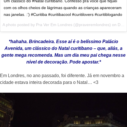
Um clássico do #Natal curitibano. Confesso pra você que fiquei
com os olhos cheios de lágrimas quando as crianças apareceram
nas janelas. :’) #Curitiba #curitibacool #curitilovers #curitiblogando
A photo posted by Pra Ver Em Londres (@praveremlondres) on
Dec 12, 2014 at 3:19pm PST
*hahaha. Brincadeira. Esse aí é o belíssimo Palácio
Avenida, um clássico do Natal curitibano – que, aliás, a
gente mega recomenda. Mas um dia meu pai chega nesse
nível de decoração. Pode apostar.*
Em Londres, no ano passado, foi diferente. Já em novembro a
cidade estava inteira decorada para o Natal… <3