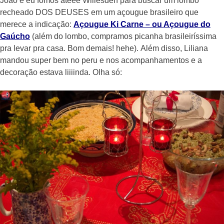
João e eu fomos atééé Willesden para buscar um lombo
recheado DOS DEUSES em um açougue brasileiro que
merece a indicação:
Açougue Ki Carne – ou Açougue do
Gaúcho
(além do lombo, compramos picanha brasileiríssima
pra levar pra casa. Bom demais! hehe). Além disso, Liliana
mandou super bem no peru e nos acompanhamentos e a
decoração estava liiiinda. Olha só: