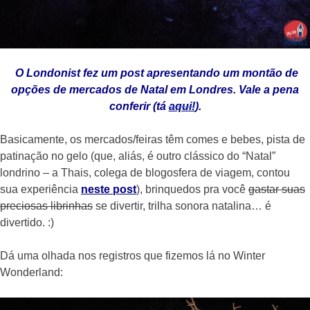
O Londonist fez um post apresentando um montão de
opções de mercados de Natal em Londres. Vale a pena
conferir (tá
aqui!
).
Basicamente, os mercados/feiras têm comes e bebes, pista de
patinação no gelo (que, aliás, é outro clássico do “Natal”
londrino – a Thais, colega de blogosfera de viagem, contou
sua experiência
neste post
), brinquedos pra você
gastar suas
preciosas librinhas
se divertir, trilha sonora natalina… é
divertido. :)
Dá uma olhada nos registros que fizemos lá no Winter
Wonderland: