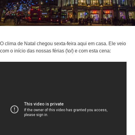
O clima de Natal chegou sexta-feira aqui em casa. Ele veio
com o início das nossas férias (\o/) e com esta cena: