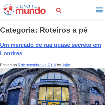
Categoria:
Roteiros a pé
Um mercado de rua quase secreto em
Londres
Posted on
5 de setembro de 2016
by
João