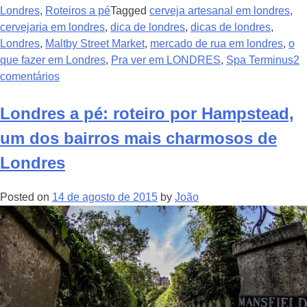
Londres
,
Roteiros a pé
Tagged
cerveja artesanal em londres
,
cervejaria em londres
,
dica de londres
,
dicas de londres
,
Londres
,
Maltby Street Market
,
mercado de rua em londres
,
o
que fazer em Londres
,
Pra ver em LONDRES
,
Spa Terminus
2
comentários
Londres a pé: roteiro por Hampstead,
um dos bairros mais charmosos de
Londres
Posted on
14 de agosto de 2015
by
João