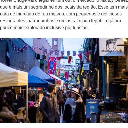
Tower Bridge vai chegar em um outro mercado, o Maltby Street,
que é mais um segredinho dos locais da região. Esse tem mais
cara de mercado de rua mesmo, com pequenos e deliciosos
restaurantes, barraquinhas e um astral muito legal – e já um
pouco mais explorado inclusive por turistas.