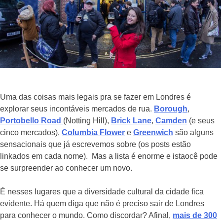
Uma das coisas mais legais pra se fazer em Londres é
explorar seus incontáveis mercados de rua.
Borough
,
Portobello Road
(Notting Hill),
Brick Lane
,
Camden
(e seus
cinco mercados),
Columbia Flower
e
Greenwich
são alguns
sensacionais que já escrevemos sobre (os posts estão
linkados em cada nome).
Mas a lista é enorme e istaocê pode
se surpreender ao conhecer um novo.
É nesses lugares que a diversidade cultural da cidade fica
evidente. Há quem diga que não é preciso sair de Londres
para conhecer o mundo. Como discordar? Afinal,
mais de 300